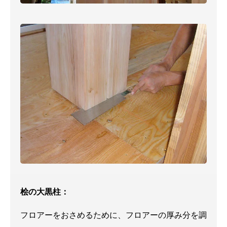
はじめての方はこちら（コンセプト）
イベント・見学会
鎌北建設の家づくり
3つの安心
鎌北建設
新築・建て替え
地元での歴史
代表
リフォーム
確かな施工技術
鎌北
賃貸住宅
材料から不動産までトータ
スタ
施工事例
ルサポート
会社
オーナーの声
桧の大黒柱：
フロアーをおさめるために、フロアーの厚み分を調