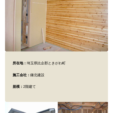
所在地：
埼玉県比企郡ときがわ町
施工会社：
鎌北建設
規模：
2階建て