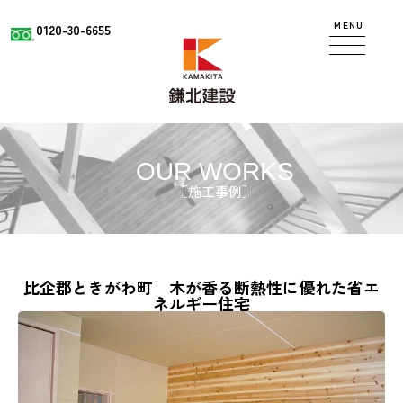
MENU
0120-30-6655
OUR WORKS
［施工事例］
比企郡ときがわ町 木が香る断熱性に優れた省エ
ネルギー住宅