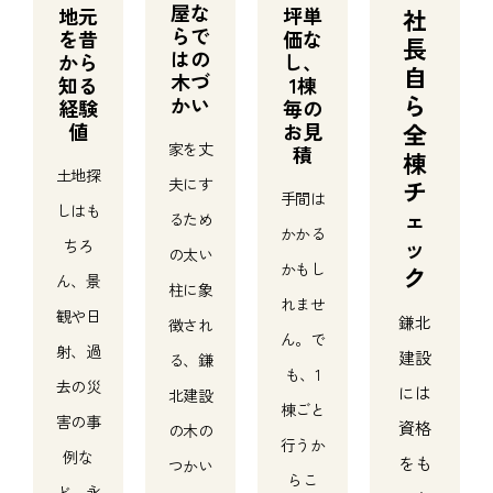
屋な
地元
社
坪単
らで
を昔
価な
長
はの
から
し、
自
木づ
知る
1棟
ら
かい
経験
毎の
全
値
お見
家を丈
積
棟
土地探
チ
夫にす
手間は
しはも
ェ
るため
かかる
ッ
ちろ
の太い
かもし
ク
ん、景
柱に象
れませ
観や日
鎌北
徴され
ん。で
射、過
建設
る、鎌
も、1
去の災
には
北建設
棟ごと
害の事
資格
の木の
行うか
例な
をも
つかい
らこ
ど、永