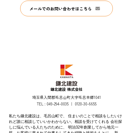
メールでのお問い合わせはこちら
合は、利用者自身でいつでも停止することができま
す。あるいは弊社にご連絡いただければ、当該情報
の配信を停止させていただきます。
鎌北建設 株式会社
埼玉県入間郡毛呂山町大字毛呂本郷1041
TEL : 049-294-0035 ｜ 0120-30-6655
私たち鎌北建設は、毛呂山町で、 住まいのことで相談をしたいけ
れど誰に相談していいかわからない、相談を受けてくれる 会社探
しに悩んでいる人たちのために、 明治32年創業してから地元一
筋、お客様に恵まれて仕事をしてきた経験と技術をもとに、 新