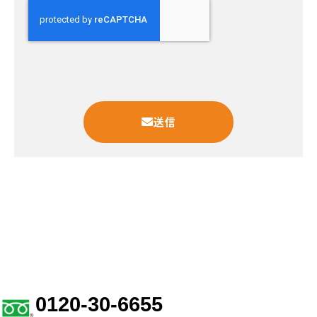
利用いただくために必要な範囲で個人情報（お名
前、メールアドレス）を送信していただきます。こ
の個人情報を第三者に公開することはございませ
ん。 （但し、法令により開示を求められた場合、
または、裁判所、警察等の公的機関から開示を求め
送信
られた場合、ご本人の同意を得た場合を除く。）
弊社は、サービス向上のため、弊社のウェブサイト
の制作、運営を委託することがあります。 その際
の個人情報の取扱いに関しても、利用者の個人情報
を漏洩等しないよう、業務を委託した関連会社や委
託先にも適切な管理の実施を徹底いたします。 利
用者が個人情報を提供された場合、弊社から情報を
電子メールやその他の方法でお届けすることがあり
0120-30-6655
ます。利用者がこれらの情報配信を希望されない場