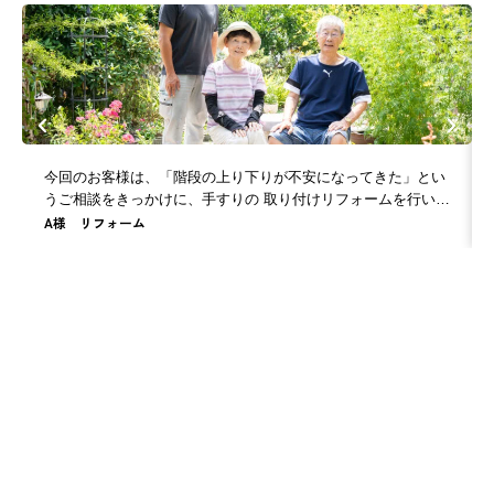
今回のお客様は、「階段の上り下りが不安になってきた」とい
うご相談をきっかけに、手すりの 取り付けリフォームを行いま
A様 リフォーム
した。はじめご主人はご自身での取り付けも検討されていまし
た が、壁の構造（空洞部分など）を考慮すると難しい […]