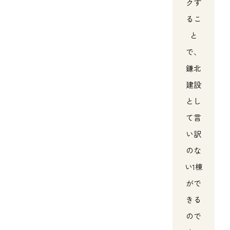
クす
るこ
と
で、
鎌北
建設
とし
て言
い訳
のな
い1棟
がで
きる
ので