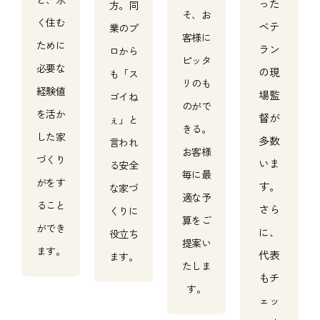
った
方。同
そ、お
く住む
ベテ
業のプ
客様に
ために
ラン
ロから
ピッタ
必要な
の現
も「ス
リのも
経験値
場監
ゴイね
のがで
を活か
督が
ぇ」と
きる。
した家
多数
言われ
お客様
づくり
いま
る安全
毎に最
がをす
す。
な家づ
適な予
ること
さら
くりに
算をご
ができ
に、
役立ち
提案い
ます。
代表
ます。
たしま
もチ
す。
ェッ