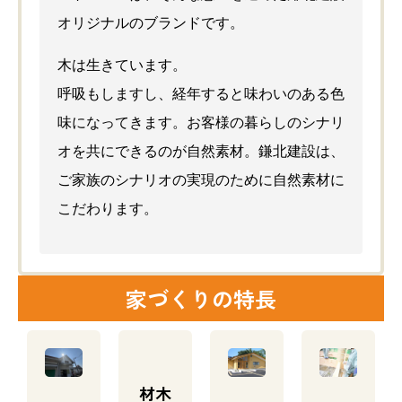
オリジナルのブランドです。
木は生きています。
呼吸もしますし、経年すると味わいのある色
味になってきます。お客様の暮らしのシナリ
オを共にできるのが自然素材。鎌北建設は、
はじめての方はこちら（コンセプト）
ご家族のシナリオの実現のために自然素材に
イベント・見学会
こだわります。
鎌北建設の家づくり
3つの安心
鎌北建設
新築・建て替え
地元での歴史
代表
リフォーム
確かな施工技術
鎌北
賃貸住宅
家づくりの特長
材料から不動産までトータ
スタ
施工事例
ルサポート
会社
オーナーの声
材木