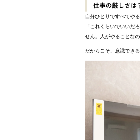
リフォーム
確かな施工技術
仕事の厳しさは
鎌北建設の家づくり
商品・実績
コンセプト
自分ひとりですべてやる
賃貸住宅
材料から不動産
性能・仕様
「これくらいでいいだろ
施工事例
せん。人がやることなの
家づくりの流れ
オーナーの声
だからこそ、意識できる
営業ポリシー