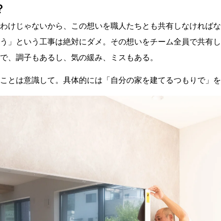
鎌北建設物語
？
鎌北建設について
代表物語
わけじゃないから、この想いを職人たちとも共有しなければな
までトータルサポート
スタッフ紹介
スタッフ紹介
う」という工事は絶対にダメ。その想いをチーム全員で共有し
会社概要
で、調子もあるし、気の緩み、ミスもある。
会社概要
ことは意識して。具体的には「自分の家を建てるつもりで」を
採用情報