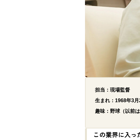
担当：現場監督
生まれ：
1968
年
3
月
趣味：野球（以前は
この業界に入っ