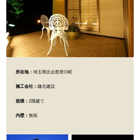
所在地：
埼玉県比企郡滑川町
施工会社：
鎌北建設
規模：
2階建て
内壁：
無垢