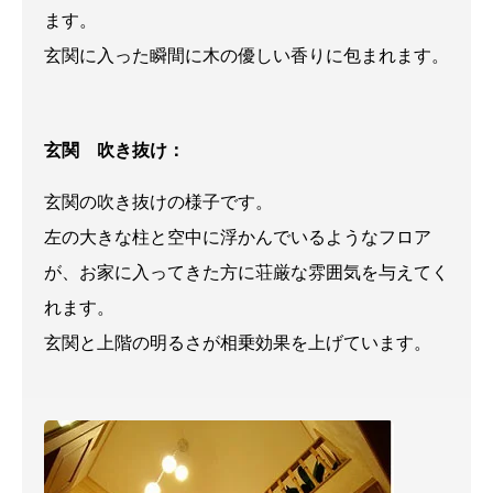
ます。
玄関に入った瞬間に木の優しい香りに包まれます。
玄関 吹き抜け：
玄関の吹き抜けの様子です。
左の大きな柱と空中に浮かんでいるようなフロア
が、お家に入ってきた方に荘厳な雰囲気を与えてく
れます。
玄関と上階の明るさが相乗効果を上げています。
はじめての方はこちら（コンセプト）
イベント・見学会
鎌北建設の家づくり
3つの安心
鎌北建設
新築・建て替え
地元での歴史
代表