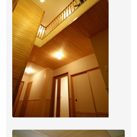
リフォーム
確かな施工技術
鎌北
賃貸住宅
材料から不動産までトータ
スタ
施工事例
ルサポート
会社
オーナーの声